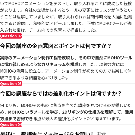
いてMOHOアニメーションをテストし、取り入れることに成功した経験
があります。会社の立場からするとツールの変更にはリスクが伴うとい
うことは理解していましたが、取り入れられれば制作時間を大幅に短縮
できると確信し、積極的にアピールしました。正式にMOHOツールが導
入された後は、チーム内での教育まで担当しました。
Question
02
今回の講座の企画意図とポイントは何ですか？
実際のアニメーション制作工程を反映し、その中で自然にMOHOツール
に慣れ親しめるようなカリキュラムを構成
しました。現役の方には
MOHOの活用に役立ち、アニメーション制作が初めての方でも楽しく体
験できるような講座を心がけました。
Question
03
今回の講座ならではの差別化ポイントは何ですか？
何よりも、MOHOそのものに焦点を当てた講座を見つけるのが難しいた
め、
MOHOというツールを学び、2Dリギングの仕組みを理解して、活用
方法まで習得できる点
が最大の差別化ポイントだと考えています。
Question
04
最後に、受講生にメッセージをお願いします。