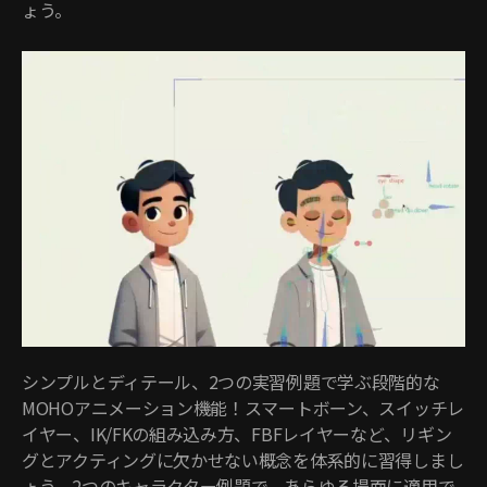
ょう。
シンプルとディテール、2つの実習例題で学ぶ段階的な
MOHOアニメーション機能！スマートボーン、スイッチレ
イヤー、IK/FKの組み込み方、FBFレイヤーなど、リギン
グとアクティングに欠かせない概念を体系的に習得しまし
ょう。2つのキャラクター例題で、あらゆる場面に適用で