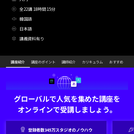
全22講 18時間 15分
韓国語
日本語
講義資料有り
[Course]2Dアニメーター,ユン・ソンウォン_윤성원_KR
Configuration Information Shortcuts
Detai
講座紹介
講座のポイント
講師紹介
カリキュラム
おすすめ
講座紹介
グローバルで人気を集めた講座を
オンラインで受講しましょう。
登録者数345万スタジオのノウハウ