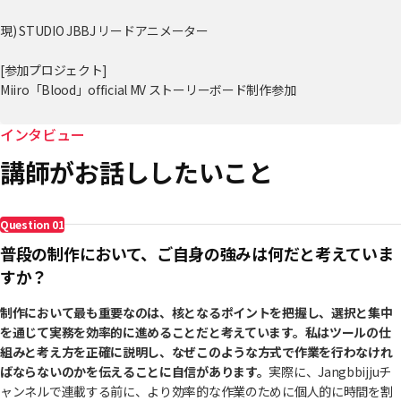
現) STUDIO JBBJ リードアニメーター
[参加プロジェクト]
Miiro「Blood」official MV ストーリーボード制作参加
MEANSHOCK「Purple Stairs」OP MV アクティング、3D CG制作参加
MEANSHOCK「Is it snowing?」ED MV 制作参加
インタビュー
MEANSHOCK「Natural」OP MV 制作参加
講師がお話ししたいこと
MEANSHOCK「Walking In The Blue Sky」OP MV 制作参加
Question
01
普段の制作において、ご自身の強みは何だと考えていま
すか？
制作において最も重要なのは、核となるポイントを把握し、選択と集中
を通じて実務を効率的に進めることだと考えています。私はツールの仕
組みと考え方を正確に説明し、なぜこのような方式で作業を行わなけれ
ばならないのかを伝えることに自信があります。
実際に、Jangbbijjuチ
ャンネルで連載する前に、より効率的な作業のために個人的に時間を割