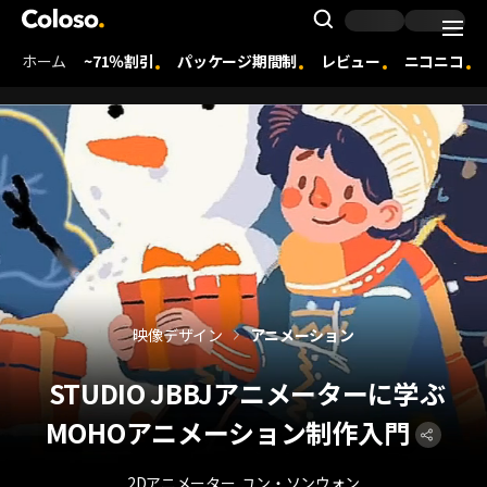
Coloso. | コロソ.
Search Inpu
ホーム
~71％割引
パッケージ期間制
レビュー
ニコニコ
Coloso Menu
映像デザイン
アニメーション
STUDIO JBBJアニメーターに学ぶ
MOHOアニメーション制作入門
2Dアニメーター
ユン・ソンウォン