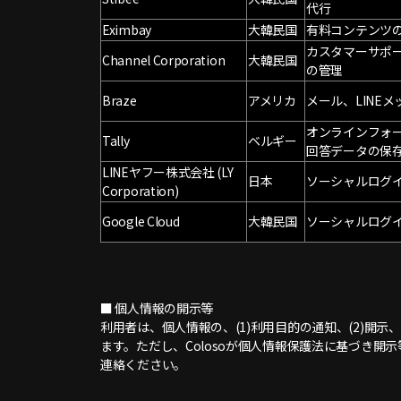
代行
Eximbay
大韓民国
有料コンテンツ
カスタマーサポー
Channel Corporation
大韓民国
の管理
Braze
アメリカ
メール、LINE
オンラインフォ
Tally
ベルギー
回答データの保
LINEヤフー株式会社 (LY
日本
ソーシャルログイ
Corporation)
Google Cloud
大韓民国
ソーシャルログイ
■ 個人情報の開示等
利用者は、個人情報の、(1)利用目的の通知、(2)開示
ます。ただし、Colosoが個人情報保護法に基づき
連絡ください。