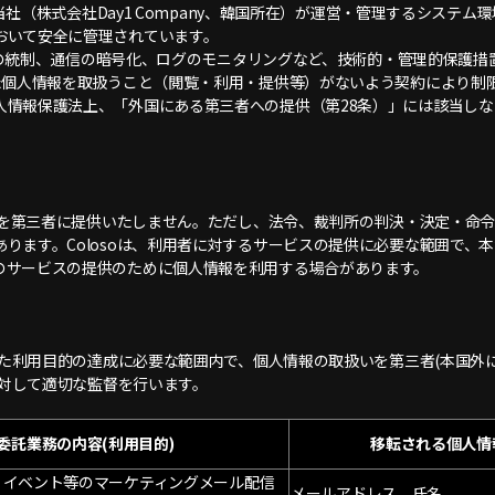
、当社（株式会社Day1 Company、韓国所在）が運営・管理するシス
おいて安全に管理されています。
権限の統制、通信の暗号化、ログのモニタリングなど、技術的・管理的保護
れた個人情報を取扱うこと（閲覧・利用・提供等）がないよう契約により制
人情報保護法上、「外国にある第三者への提供（第28条）」には該当しな
情報を第三者に提供いたしません。ただし、法令、裁判所の判決・決定・命
ます。Colosoは、利用者に対するサービスの提供に必要な範囲で、本サ
のサービスの提供のために個人情報を利用する場合があります。
された利用目的の達成に必要な範囲内で、個人情報の取扱いを第三者(本国外
に対して適切な監督を行います。
委託業務の内容(利用目的)
移転される個人情
、イベント等のマーケティングメール配信
メールアドレス、氏名