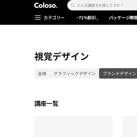
Coloso. | コロソ.
Search Input
カテゴリー
~71％割引
パッケージ期
Coloso Menu
視覚デザイン
category tag list
全体
グラフィックデザイン
ブランドデザイン
講座一覧