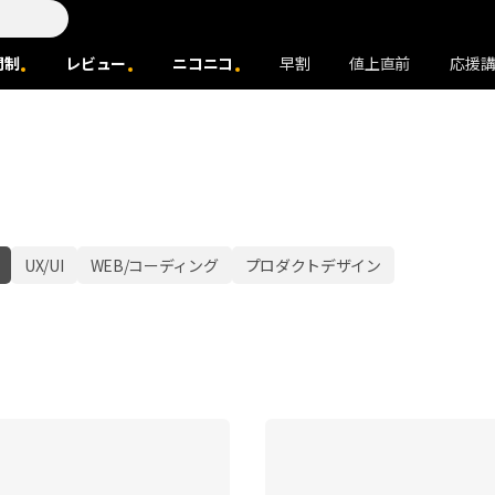
間制
レビュー
ニコニコ
早割
値上直前
応援
UX/UI
WEB/コーディング
プロダクトデザイン