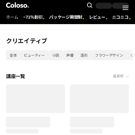
Coloso. | コロソ.
Search Inpu
ホーム
~71％割引
パッケージ期間制
レビュー
ニコニコ
Coloso Menu
クリエイティブ
category tag list
全体
ビューティー
小説
声優
造形
フラワーデザイン
ビ
講座一覧
最新順