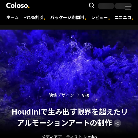
Coloso. | コロソ.
Search Inpu
ホーム
~71％割引
パッケージ期間制
レビュー
ニコニコ
Coloso Menu
映像デザイン
VFX
Houdiniで生み出す限界を超えたリ
アルモーションアートの制作
メディアアーティスト
kimko