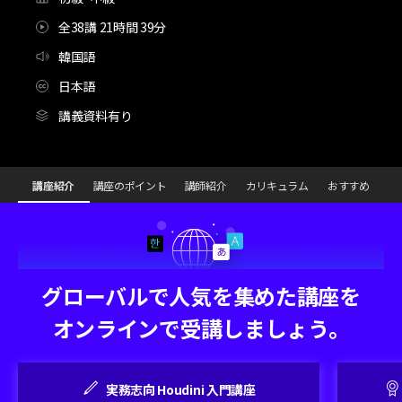
全38講 21時間 39分
韓国語
日本語
講義資料有り
[Course]メディアアーティスト,kimko_KR
Configuration Information Shortcuts
Details
講座紹介
講座のポイント
講師紹介
カリキュラム
おすすめ
講座紹介
グローバルで人気を集めた講座を
オンラインで受講しましょう。
実務志向 Houdini 入門講座