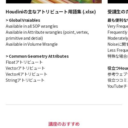
Houdiniの主なアトリビュート用語集 (.xlsx)
受講生のた
> Global Vraiables
最も便利なVEX 
Available in all SOP wrangles
Very Frequ
Available in Attribute wrangles (point, vertex,
Frequently
primitive and detial)
Moderately
Available in Volume Wrangle
Noiseに
Less Frequ
> Common Geometry Attributes
特殊な場合
Floatアトリビュート
Vectorアトリビュート
役立つHoud
Vector4アトリビュート
参考ウェブ
Stringアトリビュート
役立つコミ
YouTub
講座のおすすめ