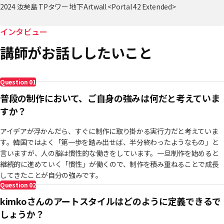
2024 汝矣島 TPタワー 地下Artwall <Portal 42 Extended>
2024 Berlin Art Week, <In the Digital, Finding the Physical>
2024 汝矣島 The Hyundai Seoul <Media art gallery>
インタビュー
2024 トサンデロ 白榮ビル メディアアート配信
講師がお話ししたいこと
2023 Weple x MakersPlace コラボレーション展示会 <PHYSITALAND>
2023 S-Factory <The Gateway:Korea> "Evolution of Human &
AI(2023)"
Question
01
2023 Crypto Art Seoul X Sandbox <Hardforking Humanity> "Evocation
of harmony"
普段の制作において、ご自身の強みは何だと考えていま
2023 UncommonGallery <What Dreams May Come> "Evolution of
すか？
Human & AI(2023)"
2023 COEX MEGABOX メディアアートディスプレイ "Evolution of
アイデアが浮かんだら、すぐに制作に取り掛かる実行力だと考えていま
Human & AI(2023)"
す。韓国ではよく「第一歩を踏み出せば、半分終わったようなもの」と
2023 大田スカイロード メディアスクリーン "4-Dimensional Piano"
言いますが、人の脳は慣性的な働きをしています。一旦制作を始めると
2023 COEX XSPACE <Space Galaxy> "Connecting from nothing"
継続的に進めていく「慣性」が働くので、制作を積み重ねることで成長
2023 COEX East gate Lobby <The Palette of Expressions> "輪廻、花"
してきたことが自分の強みです。
2023 WEPLE Gallery <"DEEP" 1st Group Exhibition>
Question
02
2023 ReCoffee Roasters Cafe "輪廻、花"
kimkoさんのアートスタイルはどのように定義できるで
2022 Gallery Knot <Between Reality and Imagination>
しょうか？
2022 Collexx Gallery <Rhythmical NFT Club 展>