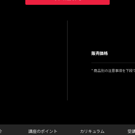
販売価格
* 商品別の注意事項を下段
介
講座のポイント
カリキュラム
受