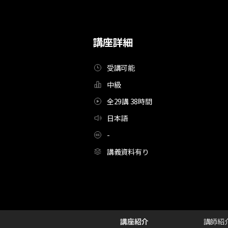
講座詳細
受講可能
中級
全29講 38時間
日本語
-
講義資料有り
[Course]ゲームクリエイター,城間一樹_시로마
Configuration Information Shortcuts
Details
講座紹介
講師紹