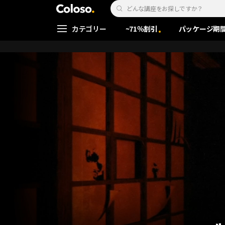
Coloso. | コロソ.
Search Input
カテゴリー
~71％割引
パッケージ期
Coloso Menu