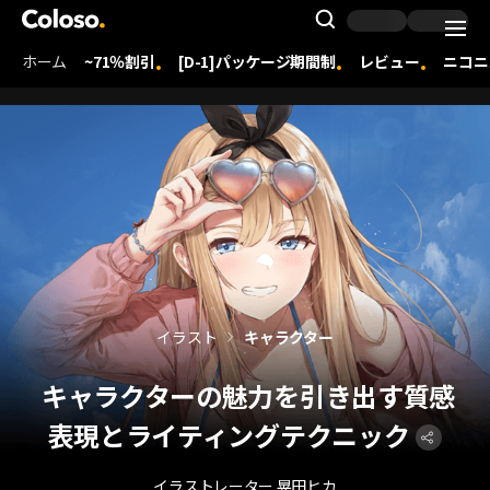
Coloso. | コロソ.
Search Inpu
ホーム
~71％割引
[D-1]パッケージ期間制
レビュー
ニコニ
Coloso Menu
イラスト
キャラクター
キャラクターの魅力を引き出す質感
表現とライティングテクニック
イラストレーター 晃田ヒカ