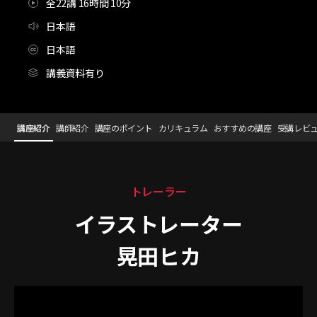
全22講 16時間 10分
日本語
日本語
講義資料有り
イラストレーター,晃田ヒカ_아키타
Configuration Information Shortcuts
Details
講座紹介
講師紹介
講座のポイント
カリキュラム
おすすめの講座
受講レビ
講座紹介
トレーラー
イラストレーター
晃田ヒカ