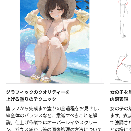
グラフィックのクオリティーを
女の子を
上げる塗りのテクニック
肉感表現
塗ラフから完成まで塗りの全過程をお見せし、
女の子の
絵全体のバランスなど、意識すべきことを解
ます。衣
説。仕上げ作業ではオーバーレイやスクリー
て強調さ
ン、ガウスぼかし等の画像処理の方法について
どの様に