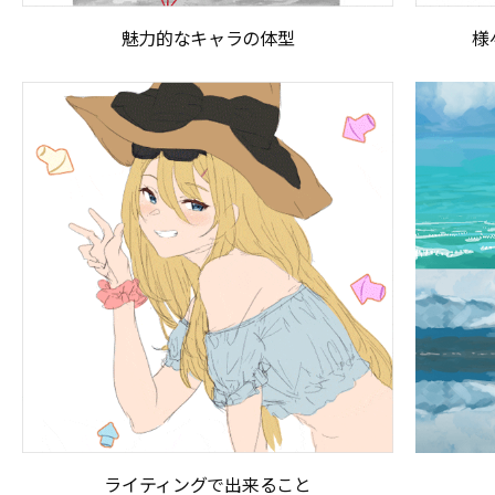
魅力的なキャラの体型
様
ライティングで出来ること