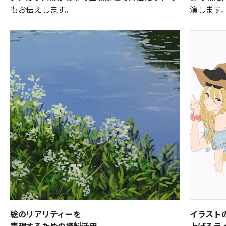
もお伝えします。
演します
絵のリアリティーを
イラスト
表現するための資料活用
上げるラ