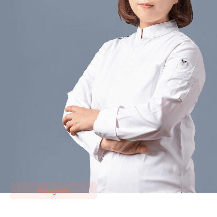
キム・ランイ
現) Chamjota ベーキングクラスの代表
[経歴]
前) SPC Paris Baguette直営ケーキデザートパート（07'～17'）
前) Migo Bakeryパティスリー（04'～07'）
[学歴]
NAKAMURA ACADEMYの製菓修了（17'～18'）
東京製菓研修（14'、19'）
Instagram