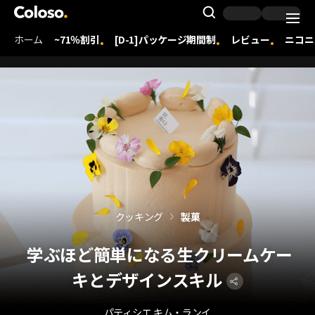
Coloso. | コロソ.
Search Inpu
ホーム
~71％割引
[D-1]パッケージ期間制
レビュー
ニコニ
Coloso Menu
クッキング
製菓
学ぶほど簡単になる生クリームケー
キとデザインスキル
パティシエ キム・ランイ