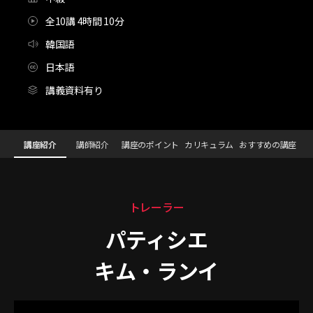
全10講 4時間 10分
韓国語
日本語
講義資料有り
パティシエ,キム・ランイ_김란이
Configuration Information Shortcuts
Details
講座紹介
講師紹介
講座のポイント
カリキュラム
おすすめの講座
講座紹介
トレーラー
パティシエ
キム・ランイ