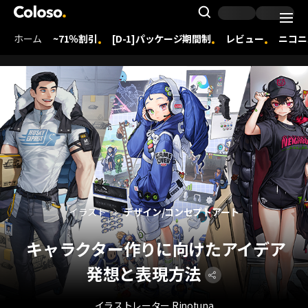
Coloso. | コロソ.
Search Inpu
ホーム
~71％割引
[D-1]パッケージ期間制
レビュー
ニコニ
Coloso Menu
イラスト
デザイン/コンセプトアート
キャラクター作りに向けたアイデア
発想と表現方法
イラストレーター Rinotuna