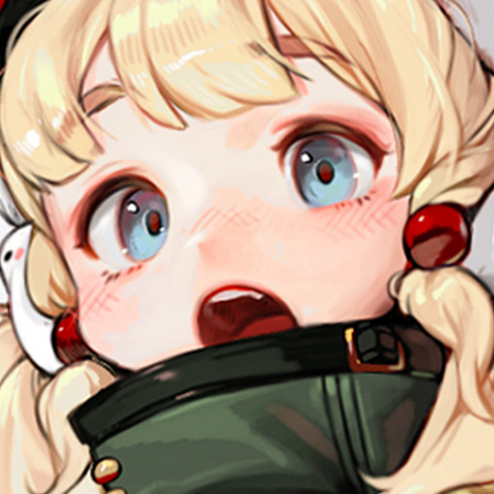
Rinotuna(リノツナ)
現) Arteum Academy
人体ドローイング／イラスト講座の講師
フリーランスのイラストレーター
【出版】
『お絵描きチュートリアル』
『色塗りチュートリアル』
『ポージング・チュートリアル』