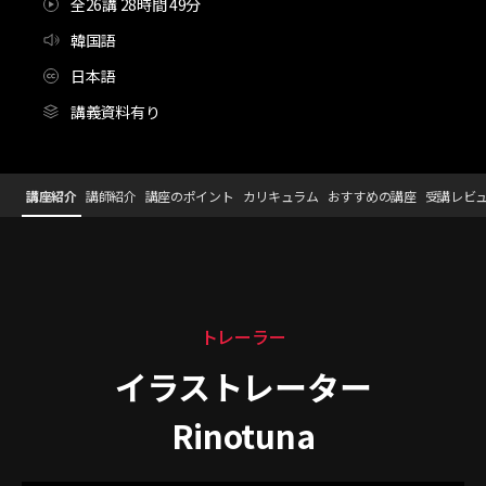
全26講 28時間 49分
韓国語
日本語
講義資料有り
イラストレーター,Rinotuna_리노참치
Configuration Information Shortcuts
Details
講座紹介
講師紹介
講座のポイント
カリキュラム
おすすめの講座
受講レビ
講座紹介
トレーラー
イラストレーター
Rinotuna