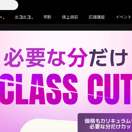
ー
ニコニコ
早割
値上直前
応援講座
イベント