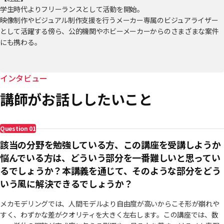
学生時代よりフリーランスとして活動を開始。
映像制作やビジュアル制作支援を行うメーカー専属のビジュアライザー
として活躍する傍ら、公的機関やホビーメーカーからのさまざまな案件
にも携わる。
【参加プロジェクト】
・QUICAL ― プロップモデリング
インタビュー
・Project F ― プロップデザイン／モデリング
講師がお話ししたいこと
・mooresh tech ― プロップモデリング
・REVOL GEAR ― イメージボード用戦闘機モデリング
・Vket ― ブースモデリング
Question
01
・『クラユカバ』『クラメルカガリ』― 3Dレイアウト／3D背景制作
該当の分野を勉強している方、この講座を受講しようか
悩んでいる方は、どういう部分を一番難しいと思ってい
るでしょうか？本講義を通じて、そのような部分をどう
いう風に解決できるでしょうか？
メカモデリングでは、人間モデルより自由度が高いからこそ形が崩れや
すく、わずかな差がクオリティを大きく左右します。この講座では、数