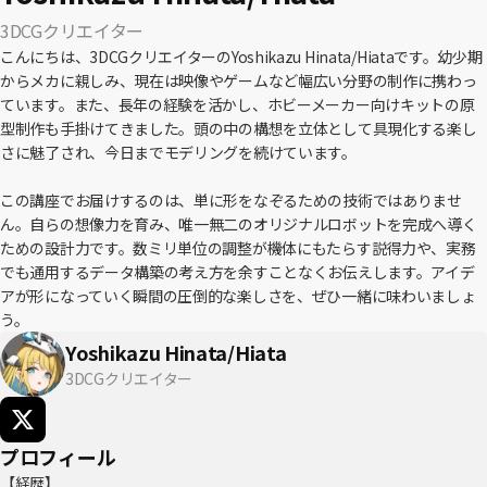
3DCGクリエイター
こんにちは、3DCGクリエイターのYoshikazu Hinata/Hiataです。幼少期
からメカに親しみ、現在は映像やゲームなど幅広い分野の制作に携わっ
ています。また、長年の経験を活かし、ホビーメーカー向けキットの原
型制作も手掛けてきました。頭の中の構想を立体として具現化する楽し
さに魅了され、今日までモデリングを続けています。
この講座でお届けするのは、単に形をなぞるための技術ではありませ
ん。自らの想像力を育み、唯一無二のオリジナルロボットを完成へ導く
ための設計力です。数ミリ単位の調整が機体にもたらす説得力や、実務
でも通用するデータ構築の考え方を余すことなくお伝えします。アイデ
アが形になっていく瞬間の圧倒的な楽しさを、ぜひ一緒に味わいましょ
う。
Yoshikazu Hinata/Hiata
3DCGクリエイター
プロフィール
【経歴】