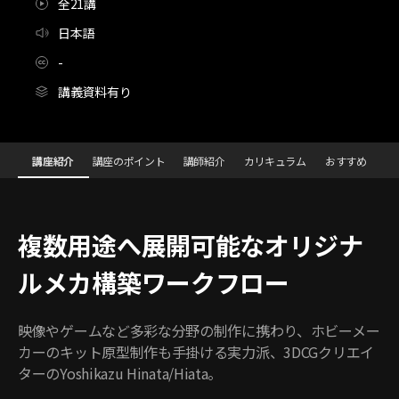
全21講
日本語
-
講義資料有り
[Course]3DCGクリエイター/原型師,YoshikazuHinata/Hiata
Configuration Information Shortcuts
講座紹介
講座のポイント
講師紹介
カリキュラム
おすすめ
講座紹介
複数用途へ展開可能なオリジナ
ルメカ構築ワークフロー
映像やゲームなど多彩な分野の制作に携わり、ホビーメー
カーのキット原型制作も手掛ける実力派、3DCGクリエイ
ターのYoshikazu Hinata/Hiata。