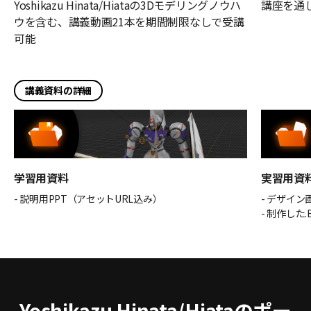
Yoshikazu Hinata/Hiataの3Dモデリングノウハ
講座を通
ウを含む、講義動画21本を期間制限なしで受講
可能
講義資料の詳細
学習用資料
実習用資
- 説明用PPT（アセットURL込み）
- デザイン
- 制作した.
Yoshikazu Hinata/Hiataのポー