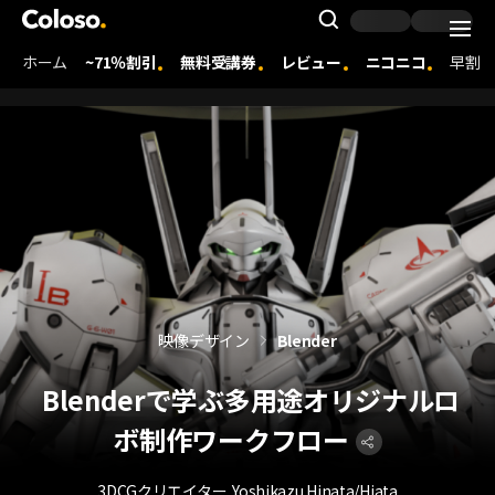
Coloso. | コロソ.
Search Inpu
ホーム
~71％割引
無料受講券
レビュー
ニコニコ
早割
Coloso Menu
映像デザイン
Blender
Blenderで学ぶ多用途オリジナルロ
ボ制作ワークフロー
3DCGクリエイター
Yoshikazu Hinata/Hiata