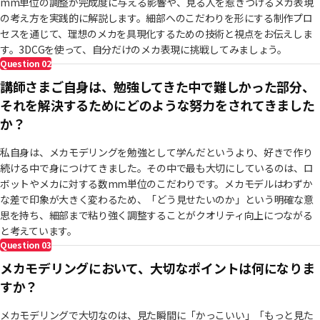
mm単位の調整が完成度に与える影響や、見る人を惹きつけるメカ表現
の考え方を実践的に解説します。細部へのこだわりを形にする制作プロ
セスを通じて、理想のメカを具現化するための技術と視点をお伝えしま
す。3DCGを使って、自分だけのメカ表現に挑戦してみましょう。
Question
02
講師さまご自身は、勉強してきた中で難しかった部分、
それを解決するためにどのような努力をされてきました
か？
私自身は、メカモデリングを勉強として学んだというより、好きで作り
続ける中で身につけてきました。その中で最も大切にしているのは、ロ
ボットやメカに対する数mm単位のこだわりです。メカモデルはわずか
な差で印象が大きく変わるため、「どう見せたいのか」という明確な意
思を持ち、細部まで粘り強く調整することがクオリティ向上につながる
と考えています。
Question
03
メカモデリングにおいて、大切なポイントは何になりま
すか？
メカモデリングで大切なのは、見た瞬間に「かっこいい」「もっと見た