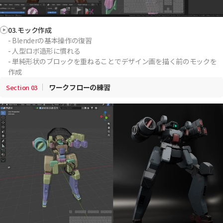
03.モック作成
- Blenderの基本操作の復習
- 人型ロボ造形に慣れる
- 単純形状のブロックを重ねることでデザイン画を描く前のモックを
作成
ワークフローの練習
Section
03