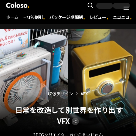
Coloso. | コロソ.
Search Inpu
ホーム
~71％割引
パッケージ期間制
レビュー
ニコニコ
Coloso Menu
映像デザイン
VFX
日常を改造して別世界を作り出す
VFX
3DCGクリエイター きむらえいじゅん