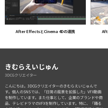
After EffectsとCinema 4Dの連携
Af
講師紹介
きむらえいじゅん
3DCGクリエイター
こんにちは。3DCGクリエイターのきむらえいじゅんで
す。個人のSNSでは、「日常の風景を拡張した」VFX動画
を制作しています。また仕事として、企業のブランドや商
品、テレビドラマのVFXを制作しています。特に、「踊る