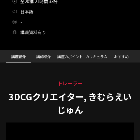
全20講 21時間 33分
日本語
-
講義資料有り
3DCGクリエイター,きむらえいじゅん_키무라
Configuration Information Shortcuts
Details
講座紹介
講師紹介
講座のポイント
カリキュラム
おすすめ
講座紹介
トレーラー
3DCGクリエイター, きむらえい
じゅん