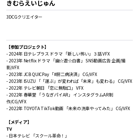
きむらえいじゅん
3DCGクリエイター
【参加プロジェクト】
- 2024年 日テレプラス ドラマ 「新しい怖い」３話 VFX
- 2023年 Netflix ドラマ 「幽☆遊☆白書」 SNS動画広告 企画/撮
影/VFX
- 2023年 JCB QUICPay 「#厨二病決済」 CG/VFX
- 2023年 ISUZU 「「運ぶ」が変われば「未来」も変わる」 CG/VFX
- 2022年 テレビ朝日 「恋に無駄口」 VFX
- 2022年 春華堂 「うなぎパイAR」 インスタグラムAR制
作/CG/VFX
- 2022年 TOYOTA TikTok動画 「未来の洗車やってみた」 CG/VFX
【メディア】
TV
- 日本テレビ 「スクール革命！」