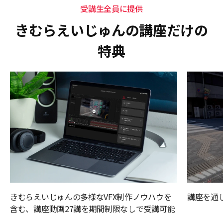
受講生全員に提供
きむらえいじゅんの講座だけの
特典
きむらえいじゅんの多様なVFX制作ノウハウを
講座を通
含む、講座動画27講を期間制限なしで受講可能