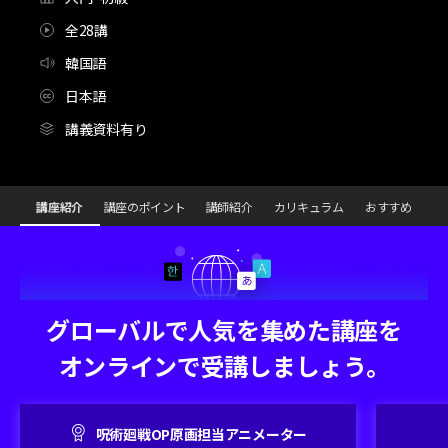
全28講
韓国語
日本語
講義資料有り
[Course]アニメーター,PEBBLE_조약돌_KR
Configuration Information Shortcuts
Details
講座紹介
講座のポイント
講師紹介
カリキュラム
おすすめ
講座紹介
グローバルで人気を集めた講座を
オンラインで受講しましょう。
呪術廻戦OP原画担当アニメーター