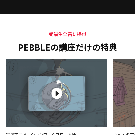
受講生全員に提供
PEBBLEの講座だけの特典
実践アニメーションワークフロー入門
カットの完