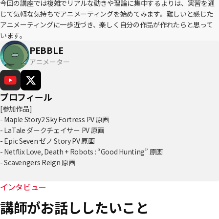
今回の講座では複雑でリアルな動きや理論に集中するよりは、実習を通
じて気軽な気持ちでアニメーティングを始めてみます。難しいと感じた
アニメーティングに一歩近づき、楽しく自分の作品が作れたらと思って
います。
PEBBLE
アニメーター
プロフィール
[参加作品]
- Maple Story2 Sky Fortress PV 原画
- LaTale ダークチェイサー PV 原画
- Epic Seven ゼノ Story PV 原画
- Netflix Love, Death + Robots : “Good Hunting” 原画
- Scavengers Reign 原画
- 恋愛一日前 原画
- INFINITE SNH48 OP コンテ、演出、原画
インタビュー
- シンビアパート 劇場版 2期 原画
講師がお話ししたいこと
- 天官赐福 WEBアニメーション 原画
- クッキーラン：キングダム OP コンテ、演出、原画