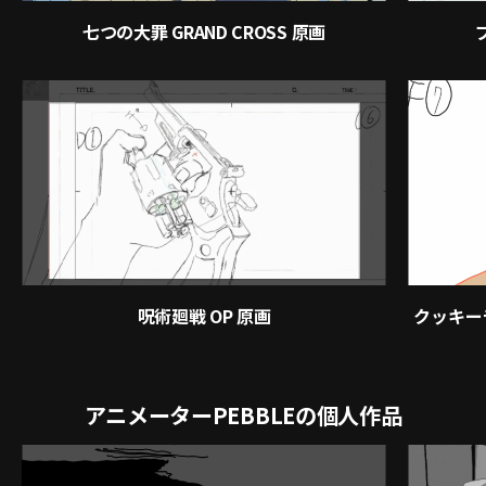
七つの大罪 GRAND CROSS 原画
呪術廻戦 OP 原画
クッキー
アニメーターPEBBLEの個人作品