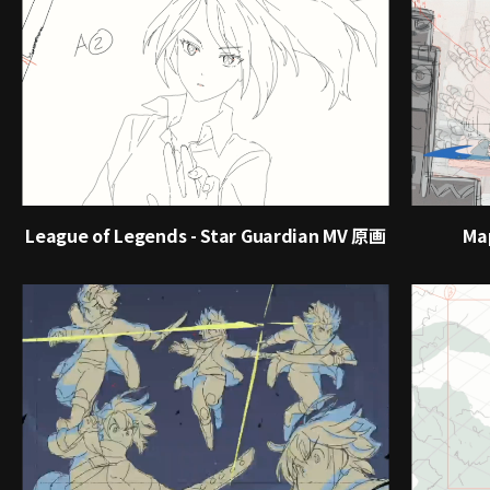
League of Legends - Star Guardian MV 原画
Ma