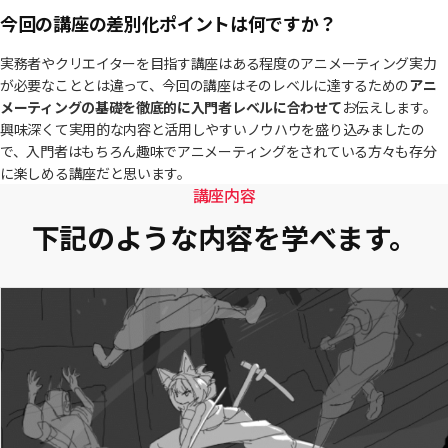
-大橋彩香 MV ‘HOWL’ 原画
今回の講座の差別化ポイントは何ですか？
-平穏世代の韋駄天達 TVA 原画
-ヒーラー・ガール TVA 原画
実務者やクリエイターを目指す講座はある程度のアニメーティング実力
-もういっぽん！ OP 原画
が必要なこととは違って、今回の講座はそのレベルに達するための
アニ
-Stardust ゲーム Sprite ラフ
メーティングの基礎を徹底的に入門者レベルに合わせて
お伝えします。
-お兄ちゃんはおしまい！ TVA 2Dワークス
興味深くて実用的な内容と活用しやすいノウハウを盛り込みましたの
-ソードアートオンライン オルタナティブ ガンゲイルオンライン2 TVA 原
で、入門者はもちろん趣味でアニメーティングをされている方々も存分
画
に楽しめる講座だと思います。
-Maple Story Global 2023 PV 原画
講座内容
下記のような内容を学べます。