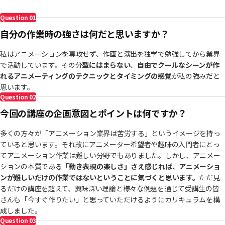
- Battle Marvelians Pilot MV アクション演出、原画
Question
01
- 七つの大罪 : GRAND CROSS ラグナロク PV コンテ、演出、原画
- Netflix The Witcher: Nightmare of the Wolf ストーリーボード アーテ
自分の作業時の強さは何だと思いますか？
ィスト、FX、デザイン、原画
- Netflix Centaurworld 原画
私はアニメーションを専攻せず、作画と演出を独学で勉強してから業界
- Nine Witches ゲームプロジェクト OP コンテ、演出、原画
で活動しています。その分
型にはまらない
、
自由でクールなシーンが作
- ブレイブフロンティア OP 原画
れるアニメーティングのテクニックとタイミングの感覚
が私の強みだと
- プリンセスコネクトRe:Dive メインストーリー PV 原画
思います。
- メルヘン・メドヘン TVA 原画
Question
02
- ソードアートオンライン オルタナティブ ガンゲイルオンライン TVA 原
今回の講座の企画意図とポイントは何ですか？
画
- ブラッククローバー TVA 原画
多くの方々が「アニメーション業界は苦労する」というイメージを持っ
- Hero Cantare PV 原画
ていると思います。それ故にアニメーター希望者や趣味の入門者にとっ
-FASTENING DAYS 4 WEB 原画
てアニメーション作業は難しい分野でもありました。しかし、アニメー
-死神ちゃんドロップキック’ TVA 原画
ションの本質である
「動き表現の楽しさ」さえ感じれば、アニメーショ
-BLACFOX 劇場版 原画
ンが難しいだけの作業ではないということに気づくと思います。
ただ見
-ラブライブ！虹ヶ咲学園スクールアイドル同好会 TVA 原画
るだけの講座を超えて、興味深い理論と様々な例題を通じて受講生の皆
-Epic Seven 夏の弟子アレクサ カットインコンテ
さんも「今すぐ作りたい」と思っていただけるようにカリキュラムを構
-League of Legends - Star Guardian 2022 MV 原画
成しました。
-呪術廻戦 OP 原画
Question
03