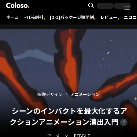
Coloso. | コロソ.
Search Inpu
ホーム
~71％割引
[D-1]パッケージ期間制
レビュー
ニコニ
Coloso Menu
映像デザイン
アニメーション
シーンのインパクトを最大化するア
クションアニメーション演出入門
アニメーター
PEBBLE