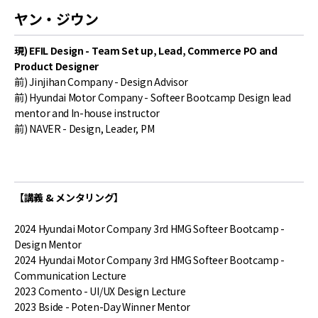
ヤン・ジウン
現) EFIL Design - Team Set up, Lead, Commerce PO and
Product Designer
前) Jinjihan Company - Design Advisor
前) Hyundai Motor Company - Softeer Bootcamp Design lead
mentor and In-house instructor
前) NAVER - Design, Leader, PM
【講義 & メンタリング】
2024 Hyundai Motor Company 3rd HMG Softeer Bootcamp -
Design Mentor
2024 Hyundai Motor Company 3rd HMG Softeer Bootcamp -
Communication Lecture
2023 Comento - UI/UX Design Lecture
2023 Bside - Poten-Day Winner Mentor