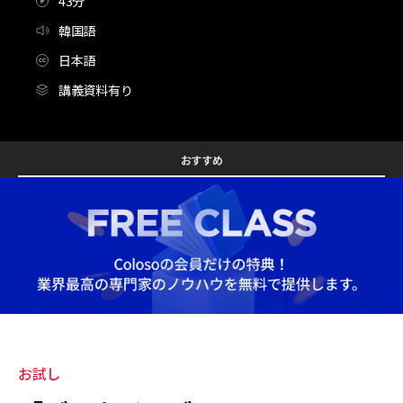
43分
韓国語
日本語
講義資料有り
[무료특강] 프로덕트 디자이너 양지은
Configuration Information Shortcuts
Details
おすすめ
お試し