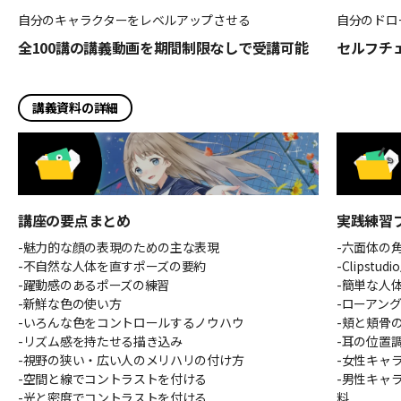
自分のキャラクターをレベルアップさせる
自分のドロ
全100講の講義動画を期間制限なしで受講可能
セルフチ
講義資料の詳細
講座の要点まとめ
実践練習
-魅力的な顔の表現のための主な表現
-六面体の
-不自然な人体を直すポーズの要約
-Clipst
-躍動感のあるポーズの練習
-簡単な人
-新鮮な色の使い方
-ローアン
-いろんな色をコントロールするノウハウ
-頬と頬骨
-リズム感を持たせる描き込み
-耳の位置
-視野の狭い・広い人のメリハリの付け方
-女性キャ
-空間と線でコントラストを付ける
-男性キャ
-光と密度でコントラストを付ける
料