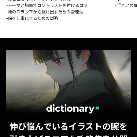
-テーマと場面でコントラストを付けるコツ
-手と足の
-絵のスランプから抜け出すための管理法
-絵を仕事にするための戦略
伸び悩んでいるイラストの腕を