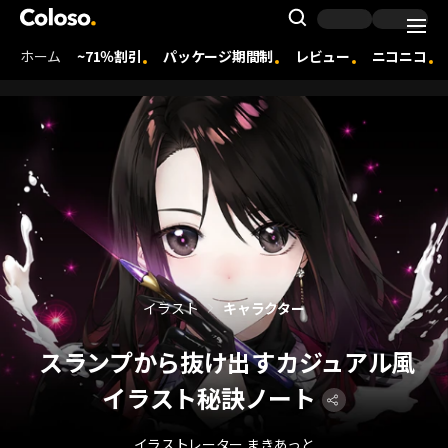
Coloso. | コロソ.
Search Inpu
ホーム
~71％割引
パッケージ期間制
レビュー
ニコニコ
Coloso Menu
イラスト
キャラクター
スランプから抜け出すカジュアル風
イラスト秘訣ノート
イラストレーター まきあっと