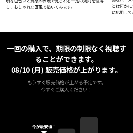
明な色合いと質感の表現で見られる一定の規則を理解
とは何かに
し、おしゃれな画風で描いてみます。
に応用して
無期限視聴
最安値
一回の購入で、期限の制限なく視聴す
ることができます。
08/10 (月)
販売価格が上がります。
もうすぐ販売価格が上がる予定です。
今すぐご購入ください！
今が最安値！