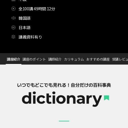
全100講 49時間 12分
韓国語
日本語
講義資料有り
[100강사전]完全攻略100講：スランプから抜け出すカジュア
Configuration Information Shortcuts
講座紹介
講座のポイント
講師紹介
カリキュラム
おすすめの講座
受講レビ
講座紹介