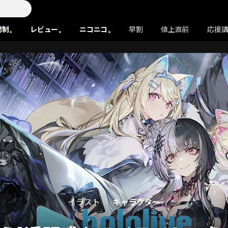
間制
レビュー
ニコニコ
早割
値上直前
応援
イラスト
キャラクター