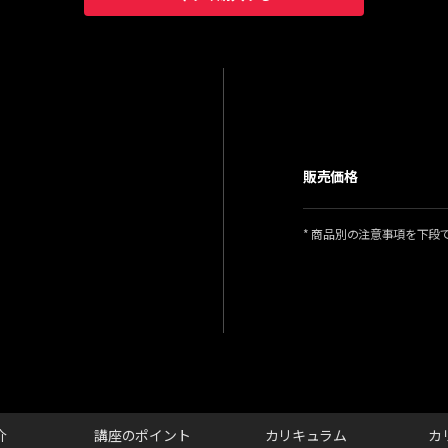
販売価格
* 商品別の注意事項を下段
ls
介
講座のポイント
カリキュラム
カ