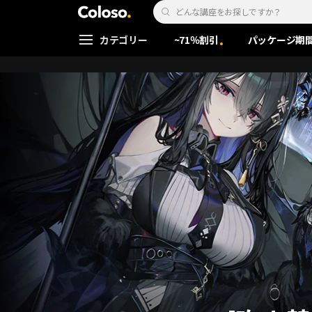
Coloso. | コロソ.
Search Input
カテゴリー
~71％割引
パッケージ期
Coloso Menu