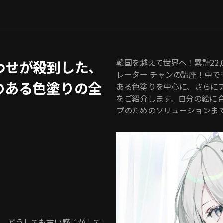
韓国を越えて世界へ！累計22
わせが殺到した、
レーター チャンの講座！中
のある色塗りの全
ある色塗りを中心に、さらに
をご紹介します。自分の絵に
プのためのソリューションま
、どうしても古い感じがして