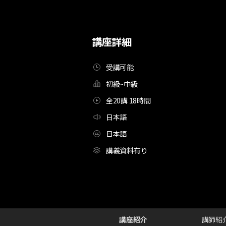
講座詳細
受講可能
初級~中級
全20講 18時間
日本語
日本語
講義資料有り
[Course][吹き替え]イラストレーター,チャン2_챤2_KR
Configuration Information Shortcuts
Detai
講座紹介
講師紹