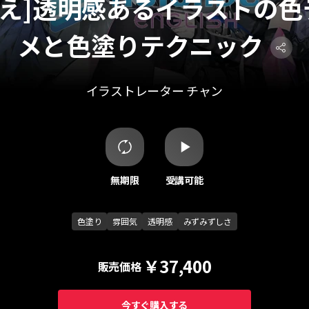
替え]透明感あるイラストの色
メと色塗りテクニック
イラストレーター チャン
無期限
受講可能
色塗り
雰囲気
透明感
みずみずしさ
￥37,400
販売価格
今すぐ購入する