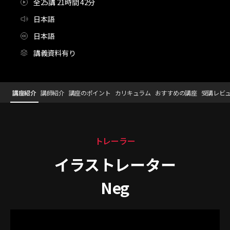
全25講 21時間 42分
日本語
日本語
講義資料有り
イラストレーター,Neg_Neg
Configuration Information Shortcuts
Details
講座紹介
講師紹介
講座のポイント
カリキュラム
おすすめの講座
受講レビ
講座紹介
トレーラー
イラストレーター
Neg