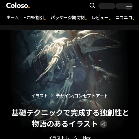
Coloso. | コロソ.
Search Inpu
ホーム
~71％割引
パッケージ期間制
レビュー
ニコニコ
Coloso Menu
イラスト
デザイン/コンセプトアート
基礎テクニックで完成する独創性と
物語のあるイラスト
イラストレーター Neg