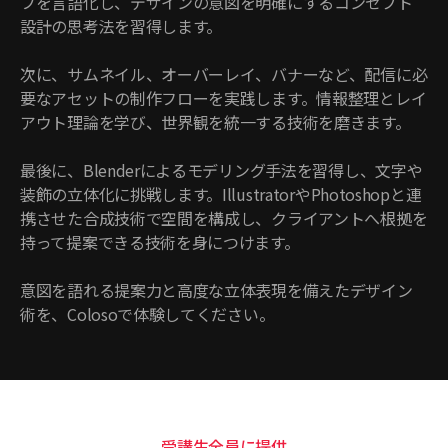
フを言語化し、デザインの意図を明確にするコンセプト
設計の思考法を習得します。
次に、サムネイル、オーバーレイ、バナーなど、配信に必
要なアセットの制作フローを実践します。情報整理とレイ
アウト理論を学び、世界観を統一する技術を磨きます。
最後に、Blenderによるモデリング手法を習得し、文字や
装飾の立体化に挑戦します。IllustratorやPhotoshopと連
携させた合成技術で空間を構成し、クライアントへ根拠を
持って提案できる技術を身につけます。
意図を語れる提案力と高度な立体表現を備えたデザイン
術を、Colosoで体験してください。
受講生全員に提供