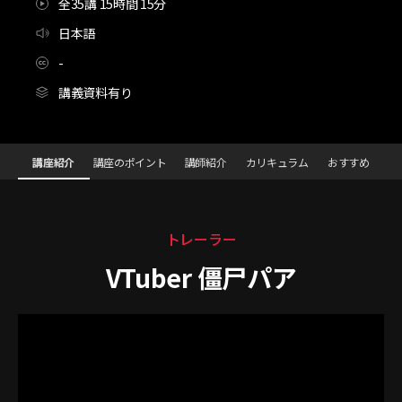
全35講 15時間 15分
日本語
-
講義資料有り
[Class+]VTuberの活動から「立体感」のあるデザインを導く
Configuration Information Shortcuts
講座紹介
講座のポイント
講師紹介
カリキュラム
おすすめ
講座紹介
トレーラー
VTuber 僵尸パア