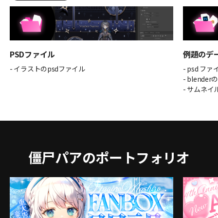
PSDファイル
例題のデ
- イラストのpsdファイル
- psd ファ
- blende
- サムネイ
僵尸パアのポートフォリオ