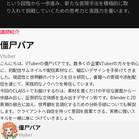
という段階から一歩進み、新たな表現手法を積極的に取
り入れて挑戦していくための思考力と実践力を養います。
講師紹介
僵尸パア
Vtuber
こんにちは、VTuberの僵尸パアです。数多くの企業VTuberの方々を中心
に、初配信サムネイルや配信素材など、幅広いデザインを手掛けてきま
した。視認性と世界観のバランスを日々研究し、書籍への寄稿や添削配
信を通じて、実践的なノウハウを発信しています。
今回のCLASS＋でお届けするのは、素材を置くだけの平坦な画面から一
歩踏み出し、圧倒的な立体感を生み出すデザイン術です。Blenderと2D
表現の融合に加え、世界観を言語化するための分析手順についても解説
します。クライアントへ自信を持って意図を提案できる、実務に強いス
キルを一緒に身につけていきましょう。
僵尸パア
Vtuber