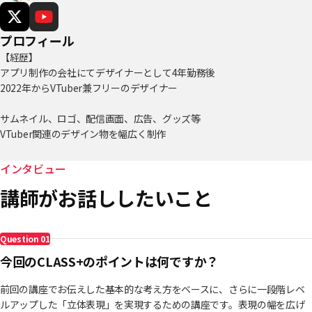
プロフィール
【経歴】
アプリ制作の会社にてデザイナーとして4年勤務後
2022年からVTuber兼フリーのデザイナー
サムネイル、ロゴ、配信画面、広告、グッズ等
VTuber関連のデザイン物を幅広く制作
【お取引実績企業様】
インタビュー
hololive/にじさんじ/ぶいすぽっ！/ななしいんく/Neo-Porte/にゃんたじ
講師がお話ししたいこと
あ/ミリプロ
ゆにれいど!/すぺしゃりて/のりプロ/RK Music/Sony Music VEE など
Question
01
今回のCLASS+のポイントは何ですか？
前回の講座でお伝えした基本的な考え方をベースに、さらに一段階レベ
ルアップした「立体表現」を実現するための講座です。表現の幅を広げ