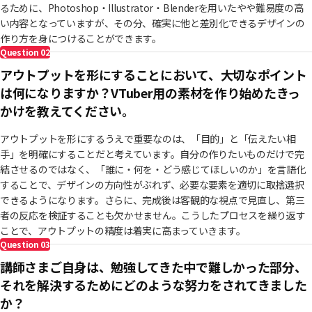
るために、Photoshop・Illustrator・Blenderを用いたやや難易度の高
い内容となっていますが、その分、確実に他と差別化できるデザインの
作り方を身につけることができます。
Question
02
アウトプットを形にすることにおいて、大切なポイント
は何になりますか？VTuber用の素材を作り始めたきっ
かけを教えてください。
アウトプットを形にするうえで重要なのは、「目的」と「伝えたい相
手」を明確にすることだと考えています。自分の作りたいものだけで完
結させるのではなく、「誰に・何を・どう感じてほしいのか」を言語化
することで、デザインの方向性がぶれず、必要な要素を適切に取捨選択
できるようになります。さらに、完成後は客観的な視点で見直し、第三
者の反応を検証することも欠かせません。こうしたプロセスを繰り返す
ことで、アウトプットの精度は着実に高まっていきます。
Question
03
講師さまご自身は、勉強してきた中で難しかった部分、
それを解決するためにどのような努力をされてきました
か？