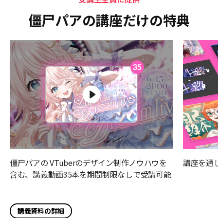
僵尸パアの講座だけの特典
僵尸パアの VTuberのデザイン制作ノウハウを
講座を通
含む、講義動画35本を期間制限なしで受講可能
講義資料の詳細