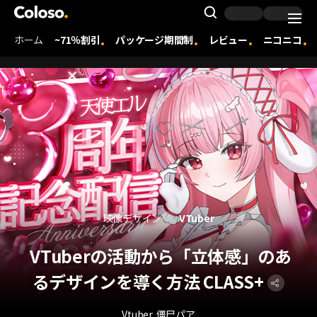
Coloso. | コロソ.
Search Inpu
ホーム
~71％割引
パッケージ期間制
レビュー
ニコニコ
Coloso Menu
映像デザイン
VTuber
VTuberの活動から「立体感」のあ
るデザインを導く方法 CLASS+
Vtuber
僵尸パア