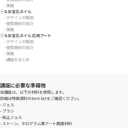
-実践
8.氷宝石ネイル
-デザインの解説
-使用商材の紹介
-実践
9.氷宝石ネイル 応用アート
-デザインの解説
-使用商材の紹介
-実践
-講座のまとめ
講座に必要な準備物
当講座は、以下の材料を使用します。
詳細は特典資料のitem listをご確認ください。
- ジェル
- ブラシ
- 粘土ジェル
- ストーン、ホログラム等アート関連材料