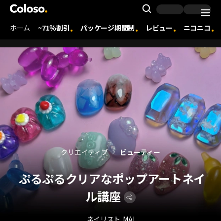
Coloso. | コロソ.
Search Inpu
ホーム
~71％割引
パッケージ期間制
レビュー
ニコニコ
Coloso Menu
クリエイティブ
ビューティー
ぷるぷるクリアなポップアートネイ
ル講座
ネイリスト
MAI