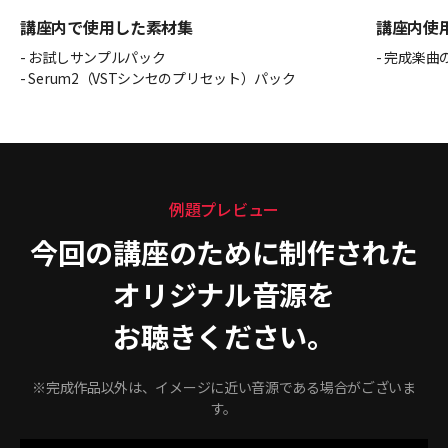
講座内で使用した素材集
講座内使
- お試しサンプルパック
- 完成楽
- Serum2（VSTシンセのプリセット）パック
例題プレビュー
今回の講座のために制作された
オリジナル音源を
お聴きください。
※完成作品以外は、イメージに近い音源である場合がございま
す。