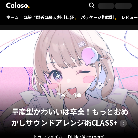
Coloso. | コロソ.
Search Inpu
ホーム
⛱️終了間近⛱️最大割引保証
パッケージ期間制
レビュー
Coloso Menu
音楽
作曲
量産型かわいいは卒業！もっとおめ
かしサウンドアレンジ術CLASS+
トラックメイカー DJ
Nor(Aice room)