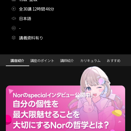
全30講 12時間 46分
日本語
-
講義資料有り
[Class+]量産型かわいいは卒業！もっとおめかしサウンドアレンジ術C
Configuration Information Shortcuts
講座紹介
講座のポイント
講師紹介
カリキュラム
おすすめ
講座紹介