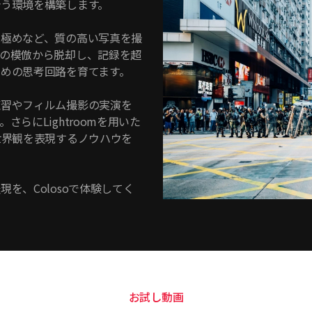
う環境を構築します。
見極めなど、質の高い写真を撮
の模倣から脱却し、記録を超
めの思考回路を育てます。
練習やフィルム撮影の実演を
らにLightroomを用いた
世界観を表現するノウハウを
を、Colosoで体験してく
お試し動画