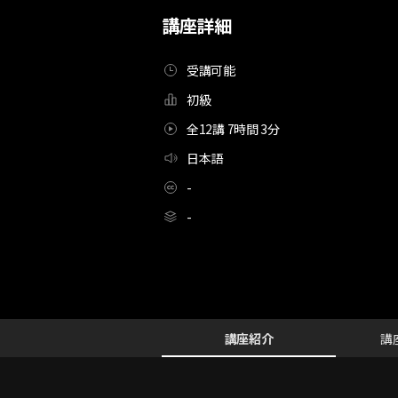
講座詳細
受講可能
初級
全12講 7時間 3分
日本語
-
-
[Course]写真家,幡野広志_하타노히로시
Configuration Information Shortcuts
Details
講座紹介
講
講座紹介