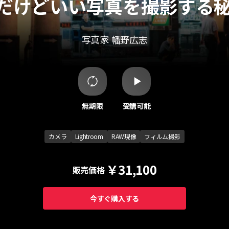
だけどいい写真を撮影する
写真家
幡野広志
無期限
受講可能
カメラ
Lightroom
RAW現像
フィルム撮影
￥31,100
販売価格
今すぐ購入する