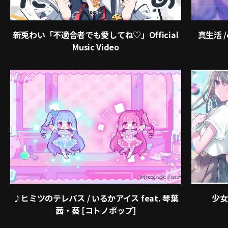
新兎わい「不適合者でも愛してね♡」Official
真生活 /
Music Video
♪ヒミツのテレパス / いるかアイス feat. 琴葉
少女レ
茜・葵 [コトノポップ]