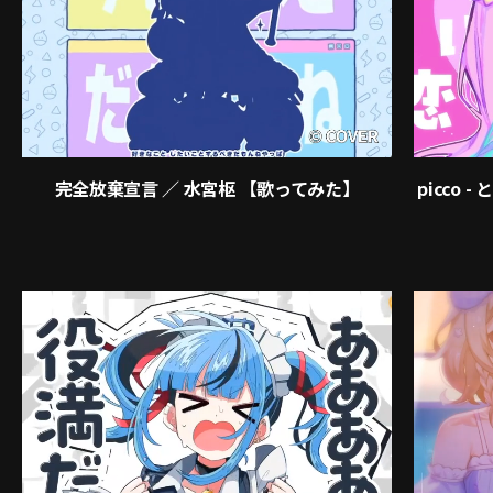
完全放棄宣言 ∕ 水宮枢 【歌ってみた】
picco 