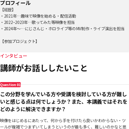
プロフィール
【経歴】
・2021年…趣味で映像を始める・配信活動
・2022~2023年…歌ってみた等映像を担当
・2024年～…にじさんじ・ホロライブ等のMV制作・ライブ演出を担当
【参加プロジェクト】
・2024 「にじさんじ / ソフィア・ヴァレンタイン」リリック演出 / キ
ョリ感
インタビュー
・2024 「hololiveDEV_IS / y水宮枢」MV / 完全放棄宣言
講師がお話ししたいこと
・2025 「ラプラス・ダークネス×赤見かるび 」MV / ガチャガチャきゅ
～と・ふぃぎゅ@メイト
・2025 「ホロライブゲーマーズ」LIVE背景映像 / 「To Be
Question
01
continued....」
・2025 「ホロライブ / 白上フブキ×角巻わため×姫森ルーナ×雪花ラ
この分野を学んでいる方や受講を検討している方が難し
ミィ×桃鈴ねね×ラプラス・ダークネス×轟はじめ」MV / インキャのキ
いと感じる点は何でしょうか？また、本講義ではそれを
ャキャキャ
どのように解決できますか？
・2025 「にじさんじ / EX Gamers Event 」LIVE背景 / バニー
・2025 「にじさんじ/ Speciale」MV / チュルリラ・チュルリラ・ダッ
映像をはじめるにあたって、何から手を付けたら良いかわからない・ツ
ダッダ！
ールが複雑でつまずいてしまうというのが最も多く、難しいのかなと思