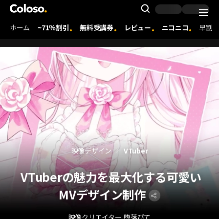
Coloso. | コロソ.
Search Inpu
ホーム
~71％割引
無料受講券
レビュー
ニコニコ
早割
Coloso Menu
映像デザイン
VTuber
VTuberの魅力を最大化する可愛い
MVデザイン制作
映像クリエイター
堕落ぴて