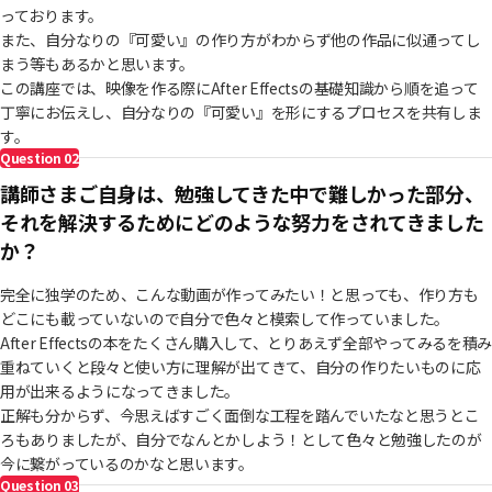
・2026 「にじさんじ/いずれ菖蒲か杜若」PV / 3Dお披露目告知映像
っております。
・2026 「Crazy Raccoon/赤見かるび」MV / ウザ可愛くて何か悪い！
また、自分なりの『可愛い』の作り方がわからず他の作品に似通ってし
・2026 「すとぷり」MV / ヒミツのチョコレート
まう等もあるかと思います。
この講座では、映像を作る際にAfter Effectsの基礎知識から順を追って
丁寧にお伝えし、自分なりの『可愛い』を形にするプロセスを共有しま
す。
Question
02
講師さまご自身は、勉強してきた中で難しかった部分、
それを解決するためにどのような努力をされてきました
か？
完全に独学のため、こんな動画が作ってみたい！と思っても、作り方も
どこにも載っていないので自分で色々と模索して作っていました。
After Effectsの本をたくさん購入して、とりあえず全部やってみるを積
重ねていくと段々と使い方に理解が出てきて、自分の作りたいものに応
用が出来るようになってきました。
正解も分からず、今思えばすごく面倒な工程を踏んでいたなと思うとこ
ろもありましたが、自分でなんとかしよう！として色々と勉強したのが
今に繋がっているのかなと思います。
Question
03