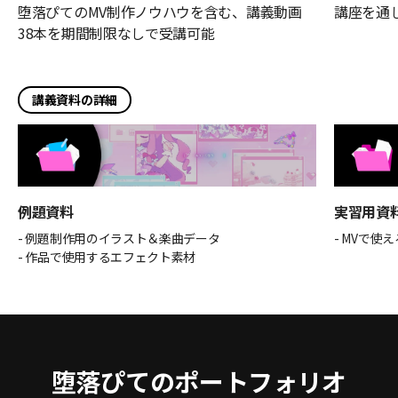
堕落ぴてのMV制作ノウハウを含む、講義動画
講座を通
38本を期間制限なしで受講可能
講義資料の詳細
例題資料
実習用資
- 例題制作用のイラスト＆楽曲データ
- MVで使
- 作品で使用するエフェクト素材
堕落ぴてのポートフォリオ