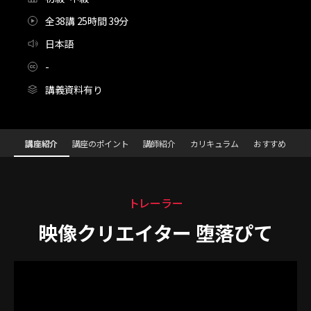
全38講 25時間 39分
日本語
-
講義資料有り
[Course]映像クリエイター,堕落ぴて_다라쿠피테
Configuration Information Shortcuts
Details
講座紹介
講座のポイント
講師紹介
カリキュラム
おすすめ
講座紹介
トレーラー
映像クリエイター 堕落ぴて