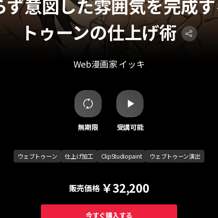
らず意図した雰囲気を完成す
トゥーンの仕上げ術
Web漫画家 イッキ
無期限
受講可能
ウェブトゥーン
仕上げ加工
ClipStudiopaint
ウェブトゥーン演出
￥32,200
販売価格
今すぐ購入する