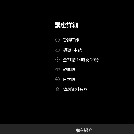
講座詳細
受講可能
初級~中級
全21講 14時間 20分
韓国語
日本語
講義資料有り
[Course]Web漫画家,イッキ_이끼
Configuration Information Shortcuts
Details
講座紹介