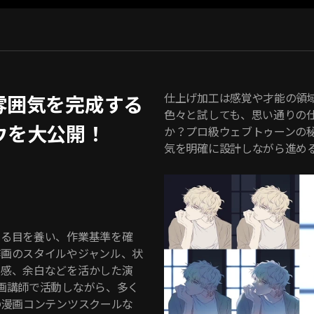
仕上げ加工は感覚や才能の領
雰囲気を完成する
色々と試しても、思い通りの
ウを大公開！
か？プロ級ウェブトゥーンの
気を明確に設計しながら進め
める目を養い、作業基準を確
作画のスタイルやジャンル、状
間感、余白などを活かした演
画講師で活動しながら、多く
の漫画コンテンツスクールな