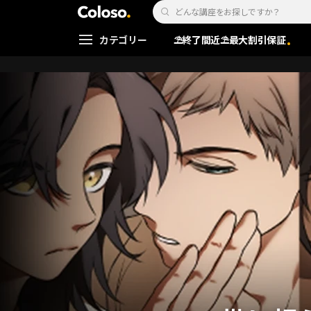
Coloso. | コロソ.
Search Input
カテゴリー
⛱️終了間近⛱️最大割引保証
Coloso Menu