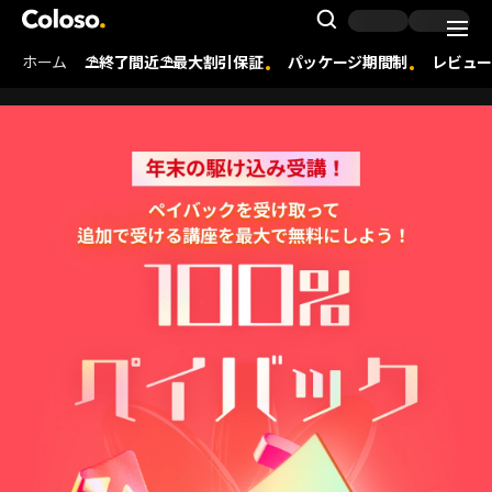
Coloso. | コロソ.
Search Inpu
ホーム
⛱️終了間近⛱️最大割引保証
パッケージ期間制
レビュー
Coloso Menu
[JP] 251201_100%페이백(100％ペイバック)
Details