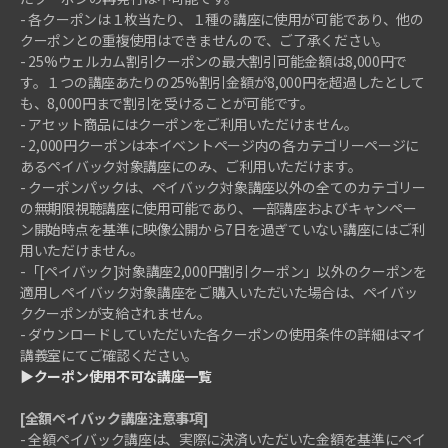
- 各クーポンは１枚当たり、１種の講座に使用が可能であり、他の
クーポンとの重複使用はできませんので、ご了承ください。
- 25%ウェルカム割引クーポンの最大割引可能金額は8,000円で
す。１つの講座あたりの25%割引金額が8,000円を超過したとして
も、8,000円まで割引を受けることが可能です。
- アセット商品にはクーポンをご利用いただけません。
- 2,000円クーポンは本イベントページ内の各カテゴリーページに
あるペイバック対象講座にのみ、ご利用いただけます。
- クーポンパックは、ペイバック対象講座以外の全てのカテゴリー
の無期限視聴講座に使用可能であり、一部講座およびキャンペー
ン開始時点を基準に映像公開から7日を過ぎていない講座にはご利
用いただけません。
-「[ペイバック]対象講座2,000円割引クーポン」以外のクーポンを
適用しペイバック対象講座をご購入いただいた場合は、ペイバッ
ククーポンが支給されません。
- ダウンロードしていただいた各クーポンの使用条件の詳細はマイ
講義室にてご確認ください。
▶クーポン使用不可な講座一覧
[全額ペイバック講座注意事項]
- 全額ペイバック講座は、実際に決済いただいた金額を基準にペイ