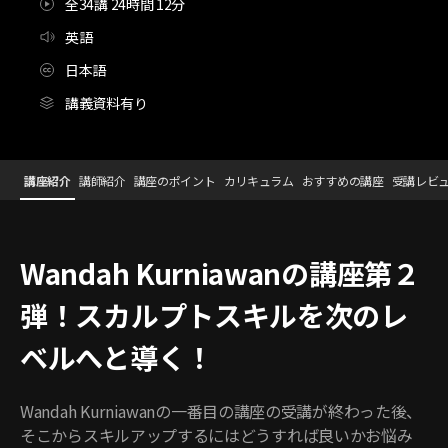
全34講 24時間 12分
英語
日本語
講義資料有り
3Dキャラクターアーティスト,WandahKurniawan2_WandahK
Configuration Information Shortcuts
講座紹介
講師紹介
講座のポイント
カリキュラム
おすすめの講座
受講レビ
講座紹介
Wandah Kurniawanの講座第２
弾！スカルプトスキルを次のレ
ベルへと導く！
Wandah Kurniawanの一番目の講座の受講が終わった後、
そこからスキルアップするにはどうすれば良いかお悩み