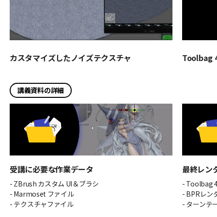
カスタマイズしたノイズテクスチャ
Toolba
講義資料の詳細
受講に必要な作業データ
最終レン
- ZBrush カスタム UI＆ブラシ
- Toolb
- Marmoset ファイル
- BPRレ
- テクスチャファイル
- ターンテ