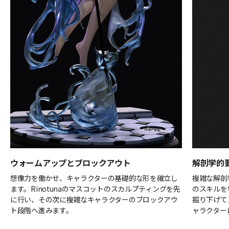
ウォームアップとブロックアウト
解剖学的
想像力を働かせ、キャラクターの基礎的な形を確立し
複雑な解剖
ます。Rinotunaのマスコットのスカルプティングを先
のスキルを
に行い、その次に複雑なキャラクターのブロックアウ
掘り下げて
ト段階へ進みます。
ャラクター