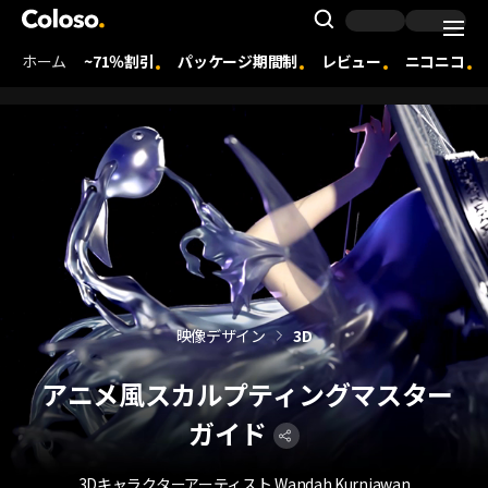
Coloso. | コロソ.
Search Inpu
ホーム
~71％割引
パッケージ期間制
レビュー
ニコニコ
Coloso Menu
映像デザイン
3D
アニメ風スカルプティングマスター
ガイド
3Dキャラクターアーティスト Wandah Kurniawan