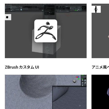
ZBrush カスタム UI
アニメ風