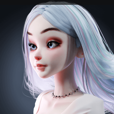
シン・ミンジョン
現) 3Dキャラクターアーティスト
【経歴】
チャンネル登録者５万６千 Youtubeチャンネル運営
Artstation １万６千フォロワー保有