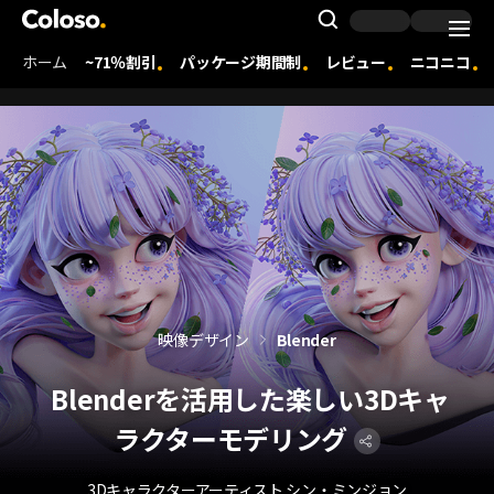
Coloso. | コロソ.
Search Inpu
ホーム
~71％割引
パッケージ期間制
レビュー
ニコニコ
Coloso Menu
映像デザイン
Blender
Blenderを活用した楽しい3Dキャ
ラクターモデリング
3Dキャラクターアーティスト シン・ミンジョン