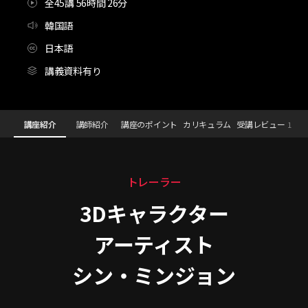
全45講 56時間 26分
韓国語
日本語
講義資料有り
3Dキャラクターアーティスト,シン・ミンジョン_신민정
Configuration Information Shortcuts
Detail
講座紹介
講師紹介
講座のポイント
カリキュラム
受講レビュー
1
講座紹介
トレーラー
3Dキャラクター
アーティスト
シン・ミンジョン