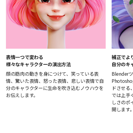
表情一つで変わる
補正でよ
様々なキャラクターの演出方法
自分のキ
顔の筋肉の動きを身につけて、笑っている表
Blend
情、驚いた表情、怒った表情、悲しい表情で自
Photo
分のキャラクターに生命を吹き込むノウハウを
ドさせる、
お伝えします。
では上手
しさのポ
開します