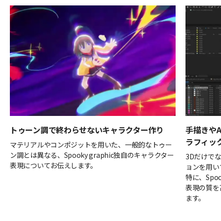
トゥーン調で終わらせないキャラクター作り
手描きやAf
ラフィッ
マテリアルやコンポジットを用いた、一般的なトゥー
ン調とは異なる、Spooky graphic独自のキャラクター
3Dだけでなく
表現についてお伝えします。
ョンを用い
特に、Spo
表現の質を
ます。