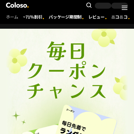
Coloso. | コロソ.
Search Inpu
ホーム
~71％割引
パッケージ期間制
レビュー
ニコニコ
Coloso Menu
250307_매일매일 쿠폰찬스
Details